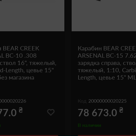
н BEAR CREEK
Карабин BEAR CRE
L BC-10 .308
ARSENAL BC-15 7.6
 ствол 16", тяжелый,
зарядка справа, ство
d-Length, цевье 15"
тяжелый, 1:10, Carb
ез магазина
Length, цевье 15" M
0000020226
Код
20000000020225
₴
₴
77.0
78 673.0
и
В наличии