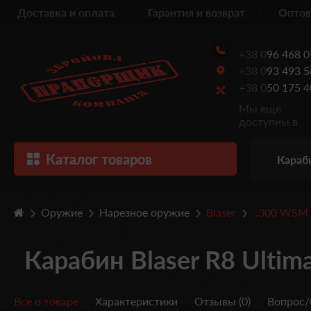
Доставка и оплата
Гарантия и возврат
Оптов
+38 0
96 468 0
+38 0
93 493 5
+38 0
50 175 4
Мы еще
доступны в
Каталог товаров
Караб
Оружие
Нарезное оружие
Blaser
.300 WSM
Карабин Blaser R8 Ultim
Все о товаре
Характеристики
Отзывы (0)
Вопрос/