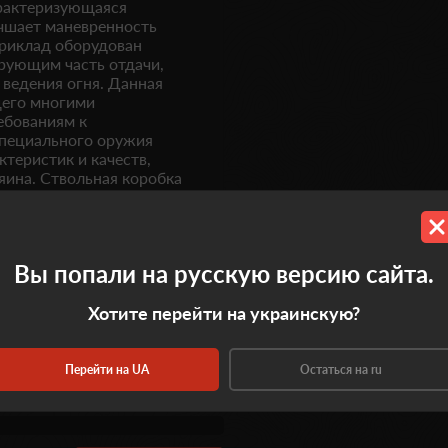
арактеризующаяся
чшает маневренность
Приклад оборудован
рующим часть отдачи,
 ведения огня. Данная
щего многими
ебованиям к
пециального оружия
теристик и качеств,
яина. Ствольная коробка
 обеспечивается надежная
Вы попали на русскую версию сайта.
Хотите перейти на украинскую?
Перейти на UA
Остаться на ru
0.0