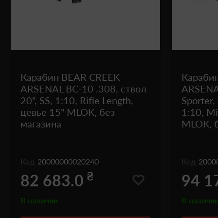
Карабин BEAR CREEK
Караби
ARSENAL BC-10 .308, ствол
ARSENA
20", SS, 1:10, Rifle Length,
Sporter,
цевье 15" MLOK, без
1:10, Mi
магазина
MLOK, б
Код
20000000020240
Код
2000
₴
82 683.0
94 1
В наличии
В наличи