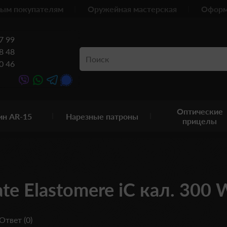
ым покупателям
Оружейная мастерская
Оформ
7 99
8 48
0 46
Оптические
ин AR-15
Нарезные патроны
прицелы
ate Elastomere iC кал. 300
Ответ (0)