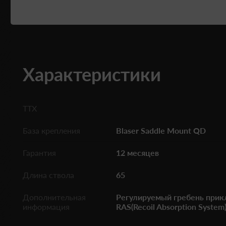
Характеристики
ТТХ
База крепления
Blaser Saddle Mount QD
Гарантия
12 месяцев
Длина ствола
65
Дополнительная
Регулируемый гребень прик
информация
RAS(Recoil Absorption System