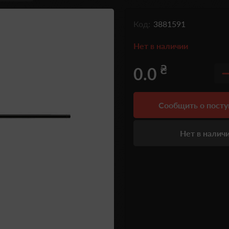
Код:
3881591
Нет в наличии
₴
0.0
Сообщить о пост
Нет в налич