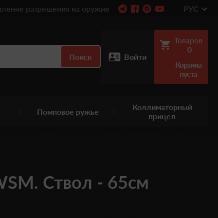
ление разрешения на оружие
РУС
Товаров
0
Поиск
Войти
Корзина
пуста
Коллиматорный
Помповое ружье
прицел
 WSM. Ствол - 65см