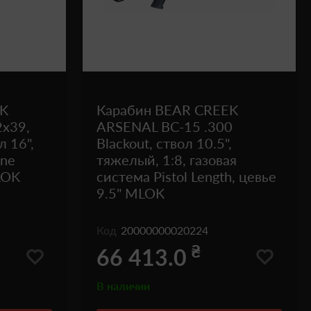
EK
Карабин BEAR CREEK
2x39,
ARSENAL BC-15 .300
л 16",
Blackout, ствол 10.5",
ine
тяжелый, 1:8, газовая
LOK
система Pistol Length, цевье
9.5" MLOK
Код
20000000020224
₴
66 413.0
В наличии