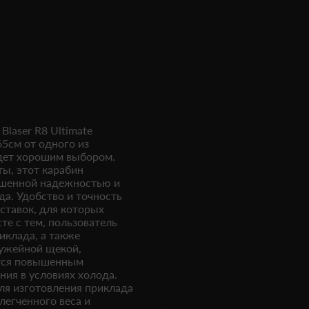
laser R8 Ultimate
65см от одного из
дет хорошим выбором.
ты, этот карабин
ышенной надежностью и
а. Удобство и точность
ставок, для которых
те с тем, пользователь
иклада, а также
ружейной щекой,
ется повышенным
ния в условиях холода.
я изготовления приклада
легченного веса и