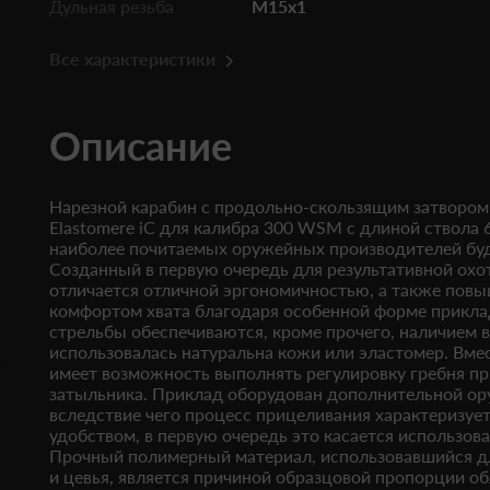
Дульная резьба
M15x1
Все характеристики
Описание
Нарезной карабин с продольно-скользящим затвором B
Elastomere iC для калибра 300 WSM с длиной ствола 
наиболее почитаемых оружейных производителей бу
Созданный в первую очередь для результативной охо
отличается отличной эргономичностью, а также пов
комфортом хвата благодаря особенной форме приклад
стрельбы обеспечиваются, кроме прочего, наличием в
использовалась натуральна кожи или эластомер. Вмес
имеет возможность выполнять регулировку гребня пр
затыльника. Приклад оборудован дополнительной о
вследствие чего процесс прицеливания характеризу
удобством, в первую очередь это касается использова
Прочный полимерный материал, использовавшийся дл
и цевья, является причиной образцовой пропорции об