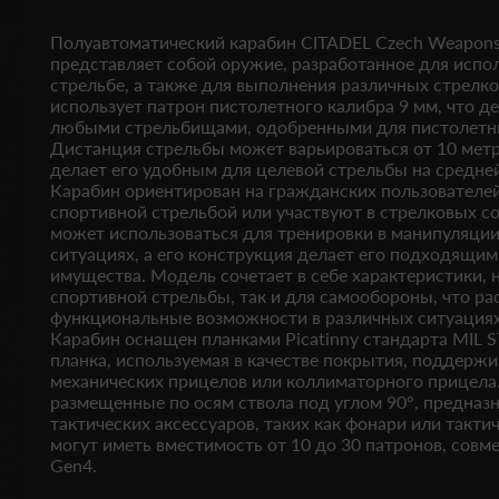
Полуавтоматический карабин CITADEL Czech Weapons
представляет собой оружие, разработанное для испо
стрельбе, а также для выполнения различных стрелк
использует патрон пистолетного калибра 9 мм, что д
любыми стрельбищами, одобренными для пистолетн
Дистанция стрельбы может варьироваться от 10 метр
делает его удобным для целевой стрельбы на средне
Карабин ориентирован на гражданских пользователе
спортивной стрельбой или участвуют в стрелковых с
может использоваться для тренировки в манипуляции
ситуациях, а его конструкция делает его подходящим
имущества. Модель сочетает в себе характеристики,
спортивной стрельбы, так и для самообороны, что ра
функциональные возможности в различных ситуациях
Карабин оснащен планками Picatinny стандарта MIL S
планка, используемая в качестве покрытия, поддержи
механических прицелов или коллиматорного прицела
размещенные по осям ствола под углом 90°, предназ
тактических аксессуаров, таких как фонари или такти
могут иметь вместимость от 10 до 30 патронов, совм
Gen4.