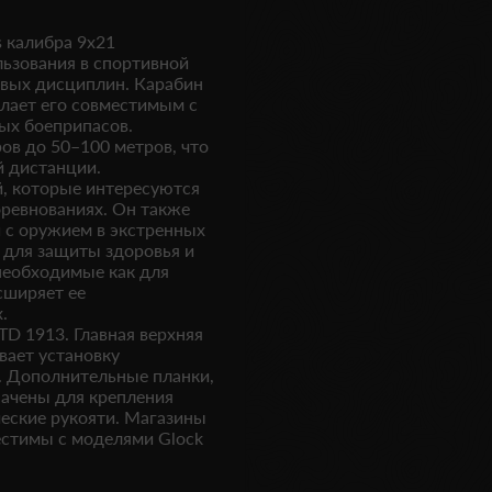
 калибра 9x21
льзования в спортивной
овых дисциплин. Карабин
елает его совместимым с
ых боеприпасов.
ов до 50–100 метров, что
й дистанции.
й, которые интересуются
оревнованиях. Он также
 с оружием в экстренных
 для защиты здоровья и
 необходимые как для
сширяет ее
.
TD 1913. Главная верхняя
вает установку
. Дополнительные планки,
начены для крепления
ческие рукояти. Магазины
естимы с моделями Glock