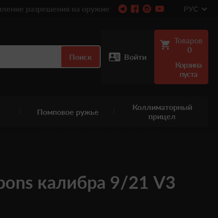
ление разрешения на оружие
РУС
Товаров
0
Поиск
Войти
Корзина
пуста
Коллиматорный
Помповое ружье
прицел
ons калибра 9/21 V3