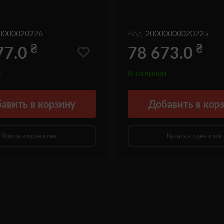
0000020226
Код
20000000020225
₴
₴
77.0
78 673.0
и
В наличии
авить
в корзину
Добавить
в кор
Купить в один клик
Купить в один клик