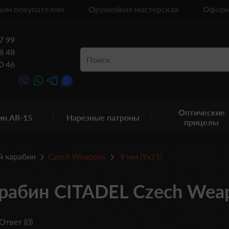
ым покупателям
Оружейная мастерская
Оформ
7 99
8 48
0 46
Оптические
ин AR-15
Нарезные патроны
прицелы
й карабин
Czech Weapons
9 мм (9х21)
рабин CITADEL Czech Weap
Ответ (0)