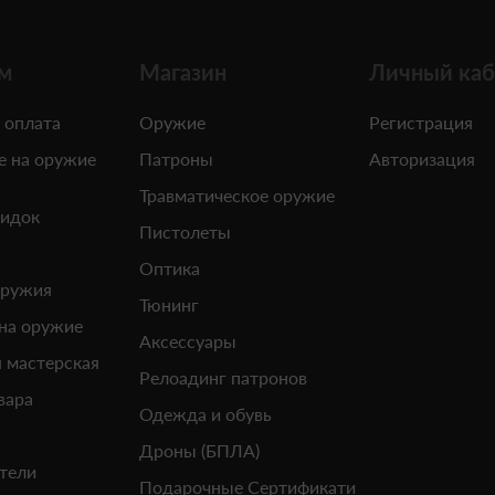
м
Магазин
Личный каб
 оплата
Оружие
Регистрация
е на оружие
Патроны
Авторизация
Травматическое оружие
кидок
Пистолеты
Оптика
оружия
Тюнинг
 на оружие
Аксессуары
 мастерская
Релоадинг патронов
вара
Одежда и обувь
Дроны (БПЛА)
тели
Подарочные Сертификати