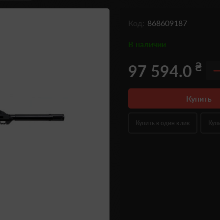
Код:
868609187
В наличии
₴
97 594.0
Купить
Купить в один клик
Куп