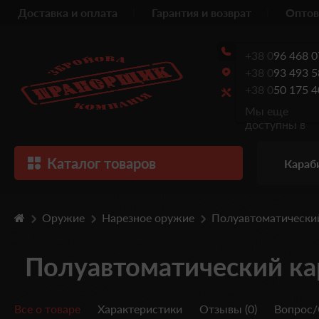
Доставка и оплата
Гарантия и возврат
Оптов
+38 0
96 468 0
+38 0
93 493 5
+38 0
50 175 4
Мы еще
доступны в
Каталог товаров
Караб
Оружие
Нарезное оружие
Полуавтоматически
Полуавтоматический ка
Все о товаре
Характеристики
Отзывы (0)
Вопрос/