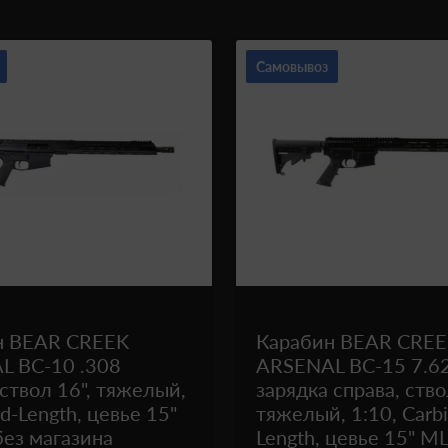
Самовывоз
н BEAR CREEK
Карабин BEAR CRE
L BC-10 .308
ARSENAL BC-15 7.6
 ствол 16", тяжелый,
зарядка справа, ство
d-Length, цевье 15"
тяжелый, 1:10, Carb
ез магазина
Length, цевье 15" M