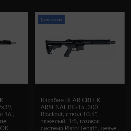
Самовывоз
EK
Карабин BEAR CREEK
2x39,
ARSENAL BC-15 .300
л 16",
Blackout, ствол 10.5",
ine
тяжелый, 1:8, газовая
LOK
система Pistol Length, цевье