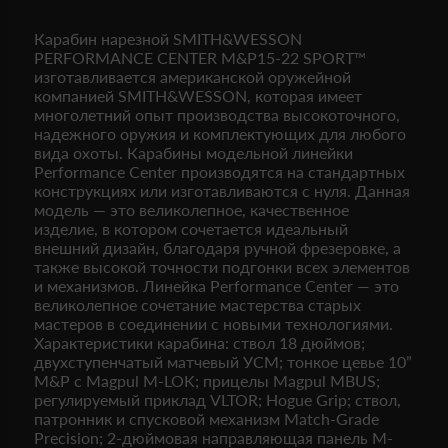
Карабин нарезной SMITH&WESSON
PERFORMANCE CENTER M&P15-22 SPORT™
изготавливается американской оружейной
компанией SMITH&WESSON, которая имеет
многолетний опыт производства высокоточного,
надежного оружия и комплектующих для любого
вида охоты. Карабины модельной линейки
Performance Center производятся на стандартных
конструкциях или изготавливаются с нуля. Данная
модель — это великолепное, качественное
изделие, в котором сочетается идеальный
внешний дизайн, благодаря ручной фрезеровке, а
также высокой точности подгонки всех элементов
и механизмов. Линейка Performance Center — это
великолепное сочетание мастерства старых
мастеров в соединении с новыми технологиями.
Характеристики карабина: ствол 18 дюймов;
двухступенчатый матчевый УСМ; тонкое цевье 10”
М&P с Magpul M-LOK; прицелы Magpul MBUS;
регулируемый приклад VLTOR; Hogue Grip; ствол,
патронник и спусковой механизм Match-Grade
Precision; 2-дюймовая направляющая панель M-