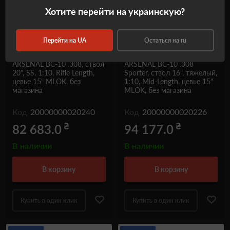
Хотите перейти на украинскую?
Перейти на UA
Остаться на ru
Карабин BEAR CREEK
Карабин BEAR CREEK
ARSENAL BC-10 .308, ствол
ARSENAL BC-10 .308
20", SS, 1:10, Rifle Length,
Sporter, ствол 16", тяжелый,
цевье 15" MLOK, без
1:10, Mid-Length, цевье 15"
магазина
MLOK, без магазина
Код
20000000020240
Код
20000000020226
₴
₴
82 683.0
94 177.0
В наличии
В наличии
в корзину
в корзину
Купить в один клик
Купить в один клик