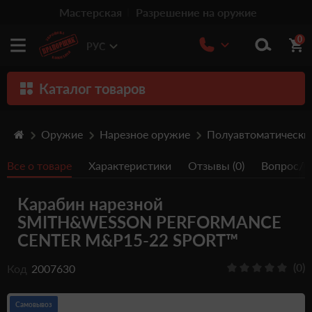
Мастерская
Разрешение на оружие
0
РУС
Каталог товаров
Оружие
Оружие
Нарезное оружие
Полуавтоматически
Патроны
Все о товаре
Характеристики
Отзывы (0)
Вопрос/От
Травматическое оружие
Карабин нарезной
Пистолеты
SMITH&WESSON PERFORMANCE
Оптика
CENTER M&P15-22 SPORT™
Тюнинг
(0)
Код
2007630
Аксессуары
Самовывоз
Релоадинг патронов