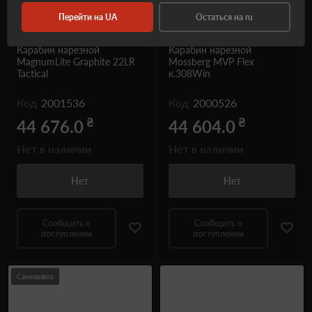
Перейти на UA
Остаться на ru
Карабин нарезной
Карабин нарезной
MagnumLite Graphite 22LR
Mossberg MVP Flex
Tactical
к.308Win
Код
2001536
Код
2000526
₴
₴
44 676.0
44 604.0
Нет в наличии
Нет в наличии
Нет
Нет
Сообщить о
Сообщить о
поступлении
поступлении
Самовывоз