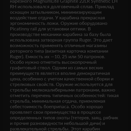
нарезного MagnumLite Graphite 22LR Synthetic LH
RH использовался долговечный сплав. Приклад
оснащен затыльником, минимизирующим
воздействие отдачи. У карабина прекрасная
эргономичность ложи. Оружие оборудовано
Picatinny rail для установки оптики. В
производстве механики карабина за базу была
использована затворная группа Ruger. Это дает
возможность применять отличные магазины
роторного типа (визитная карточка компании
Ruger). Емкость их —10, 25 или 50 патронов.
Особо нужно отметить высокопрочный
графитовый ствол. Одним из самых веских
преимуществ является вполне демократичная
цена, особенно с учетом качественной сборки и
стрелковых свойств. Оружие используется для
стрельбы мелкокалиберными патронами, важно
отметить перечень типичных особенностей: тихая
стрельба, минимальная отдача, приемлемая
себестоимость боеприпаса. Особо хорошо
проявляет свои преимущества в процессе
определенных типов охоты (тетерев, заяц, рябчик
и прочие разновидности небольшой дичи) и
развлекательной стрельбы. Этот карабин