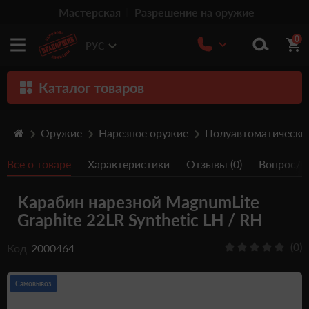
Мастерская
Разрешение на оружие
0
РУС
Каталог товаров
Оружие
Оружие
Нарезное оружие
Полуавтоматически
Патроны
Все о товаре
Характеристики
Отзывы (0)
Вопрос/От
Травматическое оружие
Карабин нарезной MagnumLite
Пистолеты
Graphite 22LR Synthetic LH / RH
Оптика
(0)
Код
2000464
Тюнинг
Аксессуары
Самовывоз
Релоадинг патронов