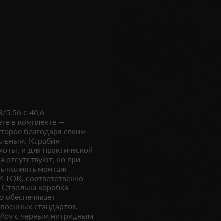
5.56 с 40,6-
ете в комплекте —
оторое благодаря своим
альным. Карабин
хоты, и для практической
 отсутствуют, но при
 выполнять монтаж
M-LOK, соответственно
 Ствольна коробка
то обеспечивает
 военных стандартов.
rMov с черным нитридным