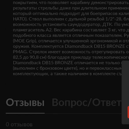
покрытием, что позволяет карабину демонстрироват
результаты стрельбы даже при длительном применении
который оптимально подходит для боеприпасов кали
НАТО). Ствол выполнен с дульной резьбой 1/2"-28, бл
возможность установить саундодератор, ДТК. По ум
пламегаситель A2. Вес карабина составляет 3 кг, что
подобного класса является отличным показателем. Ру
(MOE Grip), отличается улучшенной эргономикой и о
оружия. Комплектуется Diamondback DB15 BRONZE с
PMAG. Стрелок имеет возможность отрегулировать о
82,5 до 90,8 см) благодаря прикладу телескопическог
Diamondback DB15 BRONZE отличается не только ст
(выполнен с бронзовом цвете), но и первоклассным к
комплектующих, а также наличием в комплекте съемн
Отзывы
Вопрос/Ответ
0 отзывов