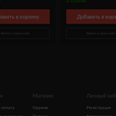
и
В наличии
авить
в корзину
Добавить
в кор
Купить в один клик
Купить в один клик
м
Магазин
Личный каб
 оплата
Оружие
Регистрация
е на оружие
Патроны
Авторизация