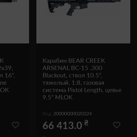
EK
Карабин BEAR CREEK
2x39,
ARSENAL BC-15 .300
л 16",
Blackout, ствол 10.5",
ine
тяжелый, 1:8, газовая
LOK
система Pistol Length, цевье
9.5" MLOK
Код
20000000020224
₴
66 413.0