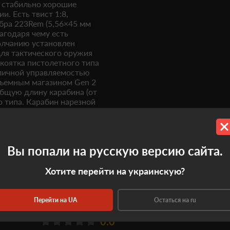
ь стабильно хорошие
. Есть твист 1:8,
бра 223Rem (5,56×45 мм
агодаря чему есть
олчанию установлен
 для тактического оружия
коятка пистолетного типа
тличной управляемостью
ъемным магазином Gen 2
бщую длину карабина (от
о типа. Карабин нарезной
ильным дизайном
ачеством сборки и
ого ремня для переноски.
Вы попали на русскую версию сайта.
Хотите перейти на украинскую?
Перейти на UA
Остаться на ru
0.0