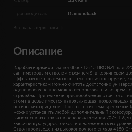
Калибр
.223 Rem
Производитель
Diamondback
Все характеристики
Описание
Карабин нарезной Diamondback DB15 BRONZE кал.223/
сантиметровым стволом с ремнем SI в коричневом цв
эффективное, современное, технологичное оружие, к
характеристикам можно считать достаточно универс
одинаково успешно можно использовать и во время о
стрельбы. Прицельные приспособления отрытого типа
этом на цевье имеется направляющая, позволяющая
оптических прицелов. Плюс есть система креплений 
можно установить любой дополнительный аксессуар.
выполнена из сплава на основе алюминия 7075 T-6, ч
высочайшую ударостойкость и надежность на уровне
Ствол произведен из высокопрочного сплава 4150 C