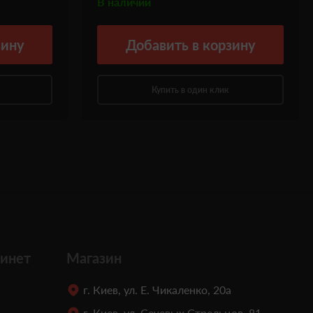
В наличии
зину
Добавить
в корзину
Купить в один клик
инет
Магазин
г. Киев, ул. Е. Чикаленко, 20а
г. Киев, ул. Сечевых Стрельцов, 81