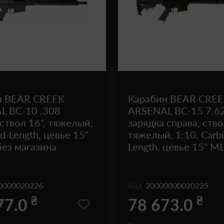
н BEAR CREEK
Карабин BEAR CRE
L BC-10 .308
ARSENAL BC-15 7.6
 ствол 16", тяжелый,
зарядка справа, ство
d-Length, цевье 15"
тяжелый, 1:10, Carb
ез магазина
Length, цевье 15" M
0000020226
Код
20000000020225
₴
₴
77.0
78 673.0