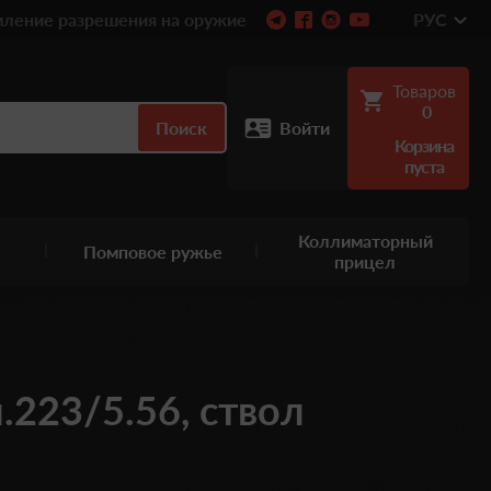
ление разрешения на оружие
РУС
Товаров
0
Поиск
Войти
Корзина
пуста
Коллиматорный
Помповое ружье
прицел
223/5.56, ствол