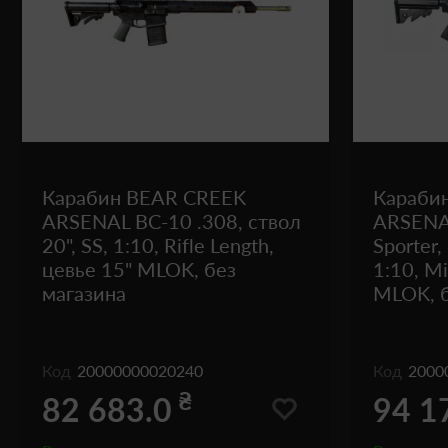
Карабин BEAR CREEK
Караби
ARSENAL BC-10 .308, ствол
ARSENA
20", SS, 1:10, Rifle Length,
Sporter,
цевье 15" MLOK, без
1:10, Mi
магазина
MLOK, б
Код
20000000020240
Код
2000
₴
82 683.0
94 1