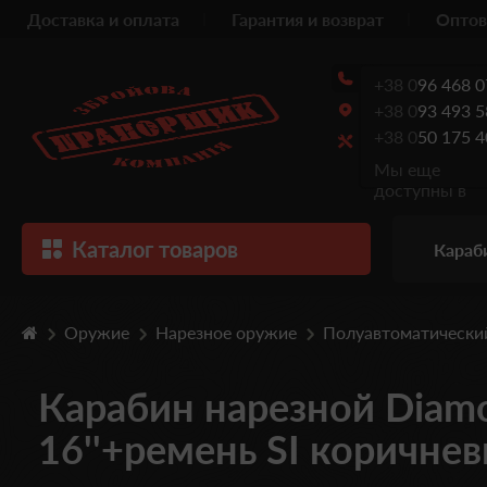
Доставка и оплата
Гарантия и возврат
Оптов
+38 0
96 468 0
+38 0
93 493 5
+38 0
50 175 4
Мы еще
доступны в
Каталог товаров
Караб
Оружие
Нарезное оружие
Полуавтоматически
Карабин нарезной Diam
16''+ремень SI коричне