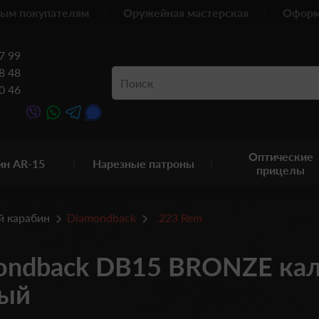
ым покупателям
Оружейная мастерская
Оформ
7 99
8 48
0 46
Оптические
ин AR-15
Нарезные патроны
прицелы
й карабин
Diamondback
.223 Rem
ondback DB15 BRONZE кал.
вый