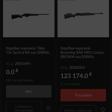
Карабин нарезной Tikka
Карабин нарезной
T3x Tactical NS кал.308Win
Browning BAR MK3 Compo
BROWN кал.308Win
Код
2005495
Код
2006063
₴
0.0
₴
123 174.0
Нет в наличии
В наличии
Нет
в корзину
Сообщить о
поступлении
Купить в один клик