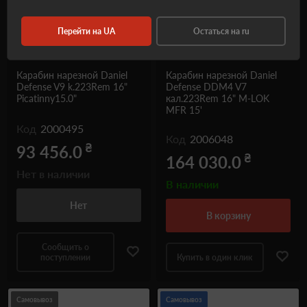
Перейти на UA
Остаться на ru
Карабин нарезной Daniel
Карабин нарезной Daniel
Defense V9 k.223Rem 16"
Defense DDM4 V7
Picatinny15.0"
кал.223Rem 16" M-LOK
MFR 15'
Код
2000495
Код
2006048
₴
93 456.0
₴
164 030.0
Нет в наличии
В наличии
Нет
в корзину
Сообщить о
поступлении
Купить в один клик
Самовывоз
Самовывоз