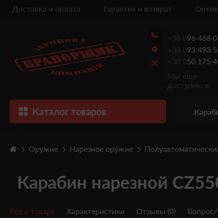
Доставка и оплата
Гарантия и возврат
Оптов
+38 0
96 468 0
+38 0
93 493 5
+38 0
50 175 4
Мы еще
доступны в
Каталог товаров
Караб
Оружие
Нарезное оружие
Полуавтоматически
Карабин нарезной CZ55
Все о товаре
Характеристики
Отзывы (0)
Вопрос/