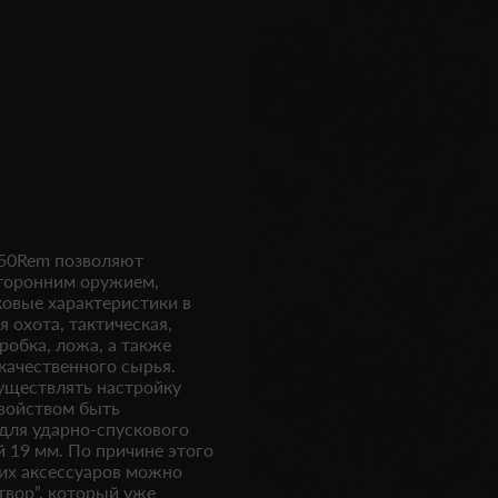
250Rem позволяют
сторонним оружием,
овые характеристики в
 охота, тактическая,
робка, ложа, а также
качественного сырья.
уществлять настройку
свойством быть
для ударно-спускового
й 19 мм. По причине этого
их аксессуаров можно
твор”, который уже