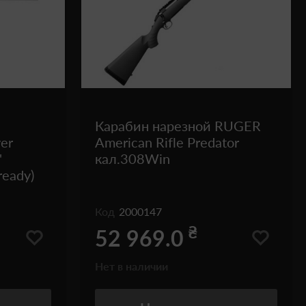
Карабин нарезной RUGER
er
American Rifle Predator
'
кал.308Win
ready)
Код
2000147
₴
52 969.0
Нет в наличии