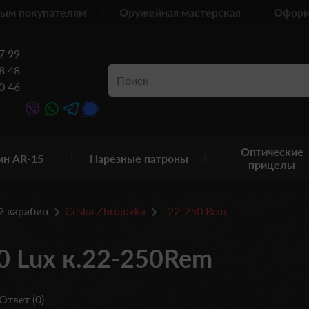
ым покупателям
Оружейная мастерская
Оформ
7 99
8 48
0 46
Оптические
ин AR-15
Нарезные патроны
прицелы
й карабин
Ceska Zbrojovka
.22-250 Rem
0 Lux к.22-250Rem
Ответ (0)