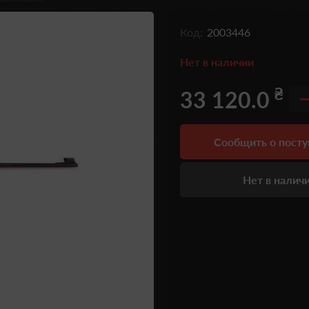
Код:
2003446
Нет в наличии
₴
33 120.0
Сообщить о пост
Нет в налич