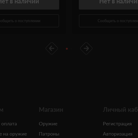
Нет
в наличии
Нет
в наличи
общить о поступлении
Сообщить о поступле
м
Магазин
Личный каб
 оплата
Оружие
Регистрация
е на оружие
Патроны
Авторизация