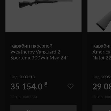
Карабин нарезной
Караби
Weatherby Vanguard 2
America
Sporter к.300WinMag 24"
Nato(.2
Код
2000218
Код
2005
₴
35 154.0
29 0
Нет в наличии
Нет в нал