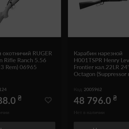
н охотничий RUGER
Карабин нарезной
n Rifle Ranch 5.56
H001TSPR Henry Lev
23 Rem) 06965
Frontier кал.22LR 24'
Octagon (Suppressor 
124
Код
2005962
₴
₴
88.0
48 796.0
ичии
Нет в наличии