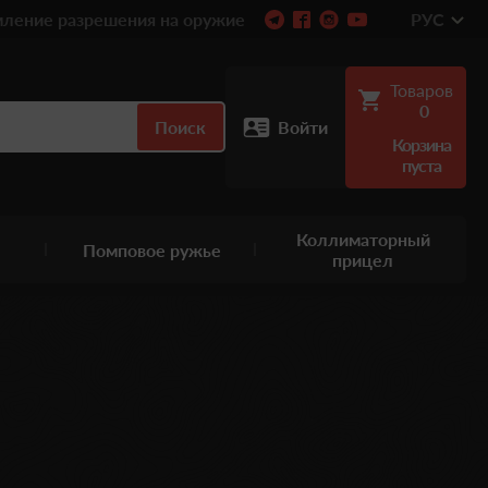
ление разрешения на оружие
РУС
Товаров
0
Поиск
Войти
Корзина
пуста
Коллиматорный
Помповое ружье
прицел