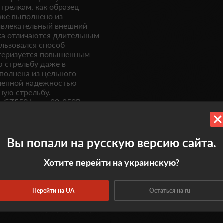
трелкам, как образец
оже выполнено из
ривлекательный внешний
еха отличаются длительным
льзовался способ
актеризуется повышенным
ю стрельбу даже в
полнена из цельного
олепной надежностью
ную стрельбу.
 CZ550 Lux к.22-250Rem
сочетании с хорошим
Вы попали на русскую версию сайта.
Хотите перейти на украинскую?
Перейти на UA
Остаться на ru
0.0