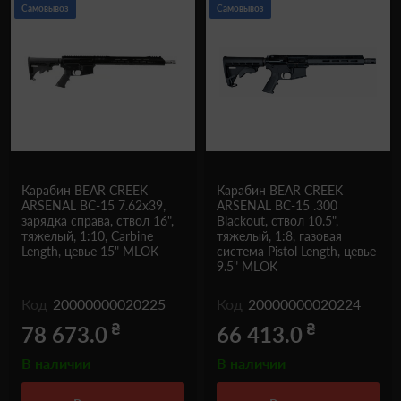
Самовывоз
Самовывоз
Карабин BEAR CREEK
Карабин BEAR CREEK
ARSENAL BC-15 7.62x39,
ARSENAL BC-15 .300
зарядка справа, ствол 16",
Blackout, ствол 10.5",
тяжелый, 1:10, Carbine
тяжелый, 1:8, газовая
Length, цевье 15" MLOK
система Pistol Length, цевье
9.5" MLOK
Код
20000000020225
Код
20000000020224
₴
₴
78 673.0
66 413.0
В наличии
В наличии