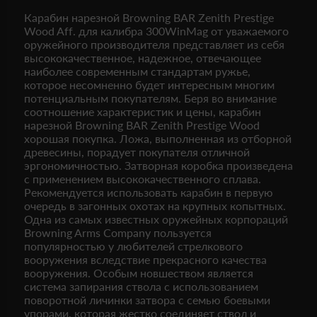
Карабин нарезной Browning BAR Zenith Prestige
Wood Aff. для калибра 300WinMag от уважаемого
оружейного производителя представляет из себя
высококачественное, надежное, отвечающее
наиболее современным стандартам ружье,
которое несомненно будет интересным многим
потенциальным покупателям. Беря во внимание
соотношение характеристик и цены, карабин
нарезной Browning BAR Zenith Prestige Wood
хорошая покупка. Ложа, выполненная из отборной
древесины, порадует покупателя отличной
эргономичностью. Затворная коробка произведена
с применением высококачественного сплава.
Рекомендуется использовать карабин в первую
очередь в загонных охотах на крупных копытных.
Одна из самых известных оружейных корпораций
Browning Arms Company пользуется
популярностью у любителей стрелкового
вооружения вследствие прекрасного качества
вооружения. Особым новшеством является
система запирания ствола с использованием
поворотной личинки затвора с семью боевыми
упорами, которая жестко соединяет ствол и