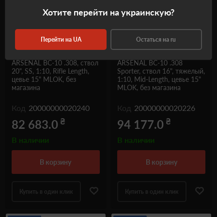
Хотите перейти на украинскую?
Перейти на UA
Остаться на ru
Карабин BEAR CREEK
Карабин BEAR CREEK
ARSENAL BC-10 .308, ствол
ARSENAL BC-10 .308
20", SS, 1:10, Rifle Length,
Sporter, ствол 16", тяжелый,
цевье 15" MLOK, без
1:10, Mid-Length, цевье 15"
магазина
MLOK, без магазина
Код
20000000020240
Код
20000000020226
₴
₴
82 683.0
94 177.0
В наличии
В наличии
в корзину
в корзину
Купить в один клик
Купить в один клик