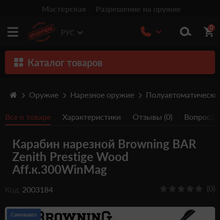
Мастерская
Разрешение на оружие
0
РУС
Каталог товаров
Оружие
Оружие
Нарезное оружие
Полуавтоматически
Патроны
Все о товаре
Характеристики
Отзывы (0)
Вопрос/От
Травматическое оружие
Карабин нарезной Browning BAR
Пистолеты
Zenith Prestige Wood
Оптика
Aff.к.300WinMag
Тюнинг
(0)
Код
2003184
Аксессуары
Самовывоз
Релоадинг патронов