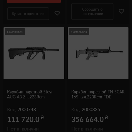
Сообщить о
Купить в один клик
поступлении
Самовывоз
Самовывоз
Карабин нарезной Steyr
Карабин нарезной FN SCAR
AUG A3 Z к.223Rem
16S кал.223Rem FDE
Код
2000748
Код
2000335
₴
₴
111 720.0
356 664.0
Нет в наличии
Нет в наличии