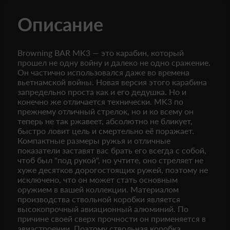
Описание
Browning BAR MK3 — это карабин, который
прошел не одну войну и далеко не одно сражение.
Он частично использовался даже во времена
вьетнамской войны. Новая версия этого карабина
запредельно проста как и его дедушка. Но и
конечно же отличается технически. MK3 по
прежнему отличный стрелок, но и ко всему он
теперь не так ржавеет, абсолютно не бликует,
быстро ловит цель и смертельно её поражает.
Компактные размеры ружья и отличные
показатели заставят вас брать его всегда с собой,
чтоб был "под рукой", но учтите, оно стреляет не
хуже десятков дорогостоящих ружей, поэтому не
исключено, что он может стать основным
оружием в вашей коллекции. Материалом
производства ствольной коробки является
высокопрочный авиационный алюминий. По
причине своей сверх прочности он применяется в
авиастроении. Поэтому ствольная коробка