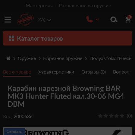
Мастерская
Разрешение на оружие
0
РУС
Каталог товаров
Оружие
Оружие
Нарезное оружие
Полуавтоматически
Патроны
Все о товаре
Характеристики
Отзывы (0)
Вопрос/От
Травматическое оружие
Карабин нарезной Browning BAR
Пистолеты
MK3 Hunter Fluted кал.30-06 MG4
Оптика
DBM
Тюнинг
(0)
Код
2000636
Аксессуары
Самовывоз
Релоадинг патронов