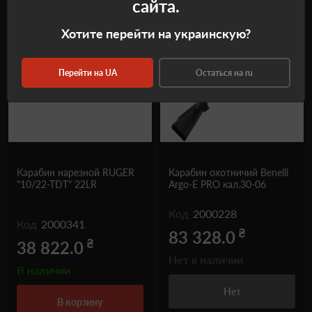
сайта.
Хотите перейти на украинскую?
Самовывоз
Самовывоз
Перейти на UA
Остаться на ru
Карабин нарезной RUGER
Карабин охотничий Benelli
"10/22-TDT" 22LR
Argo-E PRO кал.30-06
Код
2000228
Код
2000341
₴
83 328.0
₴
38 822.0
Нет в наличии
В наличии
Нет
в корзину