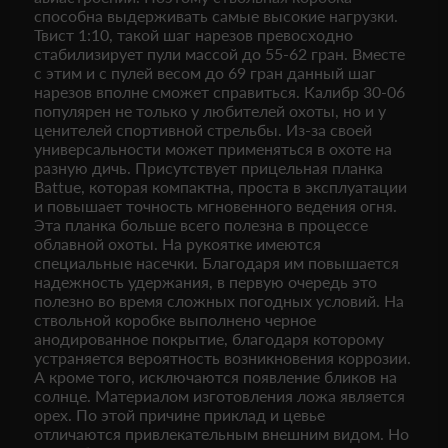
способна выдерживать самые высокие нагрузки.
Твист 1:10, такой шаг нарезов превосходно
стабилизирует пули массой до 55-62 гран. Вместе
с этим и с пулей весом до 69 гран данный шаг
нарезов вполне сможет справиться. Калибр 30-06
популярен не только у любителей охоты, но и у
ценителей спортивной стрельбы. Из-за своей
универсальности может применяться в охоте на
разную дичь. Присутствует прицельная планка
Battue, которая компактна, проста в эксплуатации
и повышает точность мгновенного ведения огня.
Эта планка больше всего полезна в процессе
облавной охоты. На рукоятке имеются
специальные насечки. Благодаря им повышается
надежность удержания, в первую очередь это
полезно во время сложных погодных условий. На
ствольной коробке выполнено черное
анодированное покрытие, благодаря которому
устраняется вероятность возникновения коррозии.
А кроме того, исключаются появление бликов на
солнце. Материалом изготовления ложа является
орех. По этой причине приклад и цевье
отличаются привлекательным внешним видом. Но