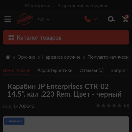
Мастерская
Разрешение на оружие
0
РУС
Каталог товаров
Оружие
Оружие
Нарезное оружие
Полуавтоматически
Патроны
Все о товаре
Характеристики
Отзывы (0)
Вопрос/От
Травматическое оружие
Карабин JP Enterprises CTR-02
Пистолеты
14.5’’. кал .223 Rem. Цвет - черный
Оптика
(0)
Код
14700043
Тюнинг
Аксессуары
Самовывоз
Релоадинг патронов