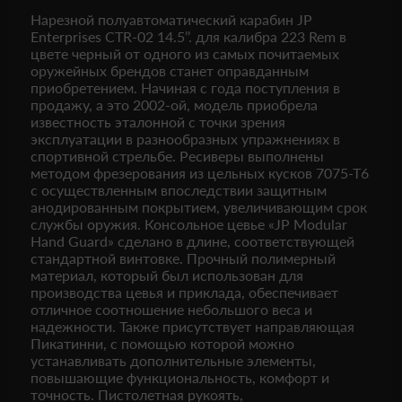
Нарезной полуавтоматический карабин JP
Enterprises CTR-02 14.5’’. для калибра 223 Rem в
цвете черный от одного из самых почитаемых
оружейных брендов станет оправданным
приобретением. Начиная с года поступления в
продажу, а это 2002-ой, модель приобрела
известность эталонной с точки зрения
эксплуатации в разнообразных упражнениях в
спортивной стрельбе. Ресиверы выполнены
методом фрезерования из цельных кусков 7075-Т6
с осуществленным впоследствии защитным
анодированным покрытием, увеличивающим срок
службы оружия. Консольное цевье «JP Modular
Hand Guard» сделано в длине, соответствующей
стандартной винтовке. Прочный полимерный
материал, который был использован для
производства цевья и приклада, обеспечивает
отличное соотношение небольшого веса и
надежности. Также присутствует направляющая
Пикатинни, с помощью которой можно
устанавливать дополнительные элементы,
повышающие функциональность, комфорт и
точность. Пистолетная рукоять,