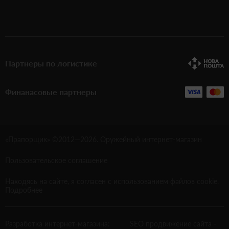
Партнеры по логистике
Финанасовые партнеры
«Прапорщик» ©2012—
2026
. Оружейный интернет-магазин
Пользовательское соглашение
Находясь на сайте, я согласен с использованием файлов cookie.
Подробнее
Разработка интернет-магазина:
SEO продвижение сайта
-