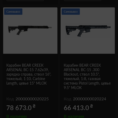
Самовывоз
Самовывоз
Карабин BEAR CREEK
Карабин BEAR CREEK
ARSENAL BC-15 7.62x39,
ARSENAL BC-15 .300
зарядка справа, ствол 16",
Blackout, ствол 10.5",
тяжелый, 1:10, Carbine
тяжелый, 1:8, газовая
Length, цевье 15" MLOK
система Pistol Length, цевье
9.5" MLOK
Код
20000000020225
Код
20000000020224
₴
₴
78 673.0
66 413.0
В наличии
В наличии