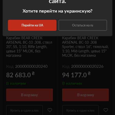
сайта.
Хотите перейти на украинскую?
Перейти на UA
Остаться на ru
Карабин BEAR CREEK
Карабин BEAR CREEK
ARSENAL BC-10 .308, ствол
ARSENAL BC-10 .308
20", SS, 1:10, Rifle Length,
Sporter, ствол 16", тяжелый,
цевье 15" MLOK, без
1:10, Mid-Length, цевье 15"
магазина
MLOK, без магазина
Код
20000000020240
Код
20000000020226
₴
₴
82 683.0
94 177.0
В наличии
В наличии
в корзину
в корзину
Купить в один клик
Купить в один клик