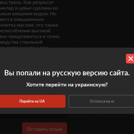
выстрела. Как результат
риклад и цевье сделаны из
льным внешним видом. Но
ичаются повышенным
опитка маслом, что также
испособления высокой
вно прицеливаться и точно
зводства ствольной
т сплав вместе с тем
Вы попали на русскую версию сайта.
Хотите перейти на украинскую?
Перейти на UA
Остаться на ru
0.0
Оставить отзыв