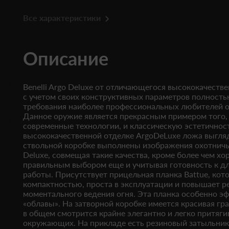
Все характеристики
Описание
Benelli Argo Deluxe от отличающегося высококачест
с учетом своих конструктивных параметров полност
требования наиболее профессиональных любителей о
Данное оружие является прекрасным примером того,
современные технологии, и классическую эстетичнос
высококачественной отделке ArgoDeLuxe ложа выгляд
ствольной коробке выполнены изображения охотничьих
Deluxe, совмещая такие качества, кроме более чем хо
правильным выбором еще и учитывая готовность к д
работы. Присутствует прицельная планка Battue, кот
компактностью, проста в эксплуатации и повышает р
моментального ведения огня. Эта планка особенно э
«облавы». На затворной коробке имеется красивая гр
в общем смотрится крайне элегантно и легко притяг
окружающих. На прикладе есть резиновый затыльник