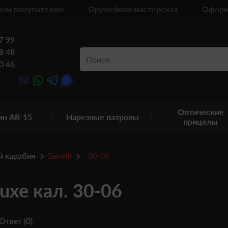
ым покупателям
Оружейная мастерская
Оформ
7 99
8 48
0 46
Оптические
ин AR-15
Нарезные патроны
прицелы
й карабин
Benelli
.30-06
uxe кал. 30-06
Ответ (0)