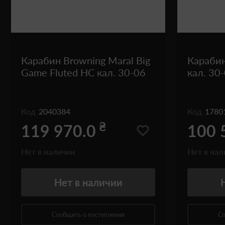
Карабин Browning Maral Big
Карабин 
Game Fluted HC кал. 30-06
кал. 30
Код
2040384
Код
1780
₴
119 970.0
100 
Нет в наличии
Нет в нал
Нет
в наличии
Сообщить о поступлении
Со