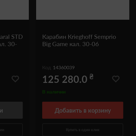
aral STD
Карабин Кrieghoff Semprio
л. 30-
Big Game кал. 30-06
Код
14360039
₴
125 280.0
В наличии
и
Добавить
в корзину
нии
Купить в один клик