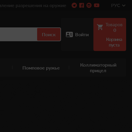
ление разрешения на оружие
РУС
Товаров
0
Поиск
Войти
Корзина
пуста
Коллиматорный
Помповое ружье
прицел