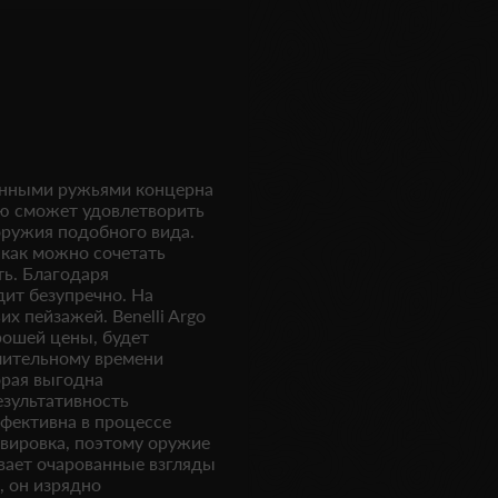
венными ружьями концерна
ью сможет удовлетворить
ружия подобного вида.
 как можно сочетать
ть. Благодаря
ит безупречно. На
 пейзажей. Benelli Argo
рошей цены, будет
лительному времени
орая выгодна
езультативность
ффективна в процессе
авировка, поэтому оружие
ивает очарованные взгляды
, он изрядно