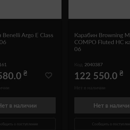
Benelli Argo E Class
Карабин Browning M
-06
COMPO Fluted HC ка
06
161
Код
2040387
₴
₴
580.0
122 550.0
ичии
Нет в наличии
Нет
в наличии
Нет
в наличи
общить о поступлении
Сообщить о поступле