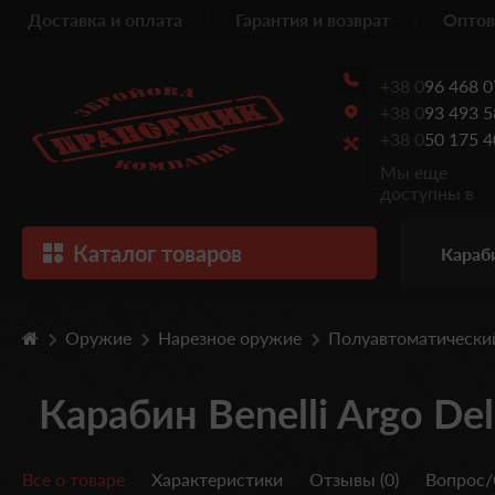
Доставка и оплата
Гарантия и возврат
Оптов
+38 0
96 468 0
+38 0
93 493 5
+38 0
50 175 4
Мы еще
доступны в
Каталог товаров
Караб
Оружие
Нарезное оружие
Полуавтоматически
Карабин Benelli Argo Del
Все о товаре
Характеристики
Отзывы (0)
Вопрос/