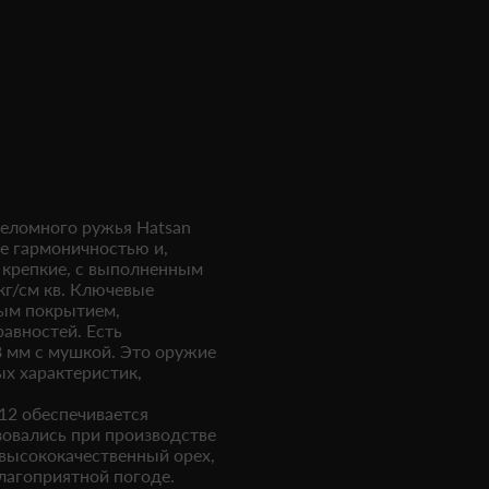
реломного ружья
Hatsan
е гармоничностью и,
 крепкие, с выполненным
кг/см кв. Ключевые
ым покрытием,
авностей. Есть
8 мм с мушкой. Это оружие
ых характеристик,
12
обеспечивается
овались при производстве
высококачественный орех,
лагоприятной погоде.