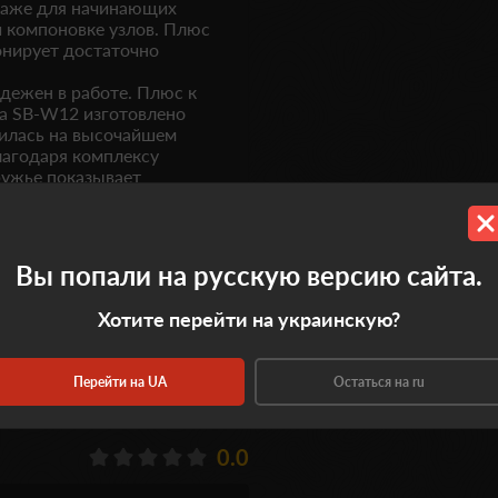
даже для начинающих
й компоновке узлов. Плюс
онирует достаточно
адежен в работе. Плюс к
ma SB-W12
изготовлено
чилась на высочайшем
Благодаря комплексу
ружье показывает
я прекрасной
анном расположении
ся при выстреле,
рикладе, одновременно с
Вы попали на русскую версию сайта.
Хотите перейти на украинскую?
Перейти на UA
Остаться на ru
0.0