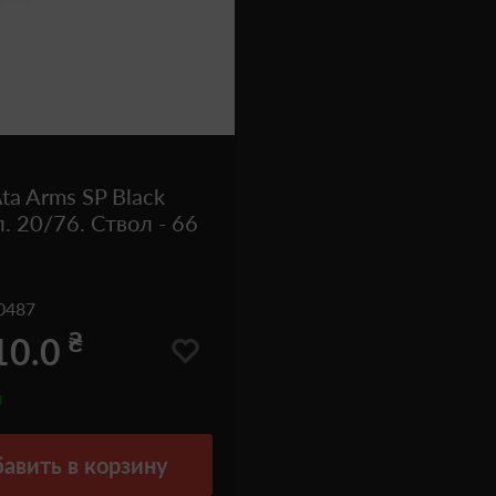
ta Arms SP Black
л. 20/76. Ствол - 66
0487
₴
10.0
и
авить
в корзину