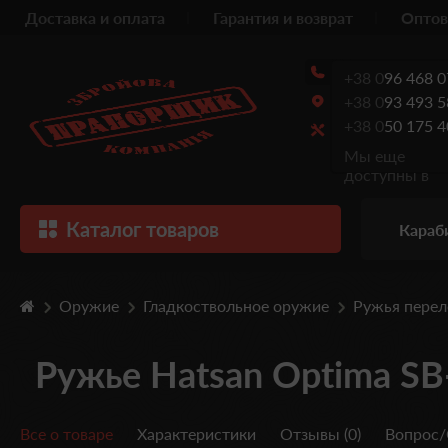
Доставка и оплата
Гарантия и возврат
Оптов
+38 0
96 468 0
+38 0
93 493 5
+38 0
50 175 4
Мы еще
доступны в
Каталог товаров
Караб
Оружие
Гладкоствольное оружие
Ружья пере
Ружье Hatsan Optima SB
Все о товаре
Характеристики
Отзывы (0)
Вопрос/