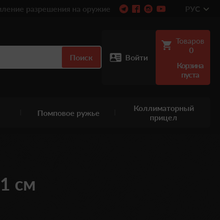
ление разрешения на оружие
РУС
Товаров
0
Поиск
Войти
Корзина
пуста
Коллиматорный
Помповое ружье
прицел
71 см