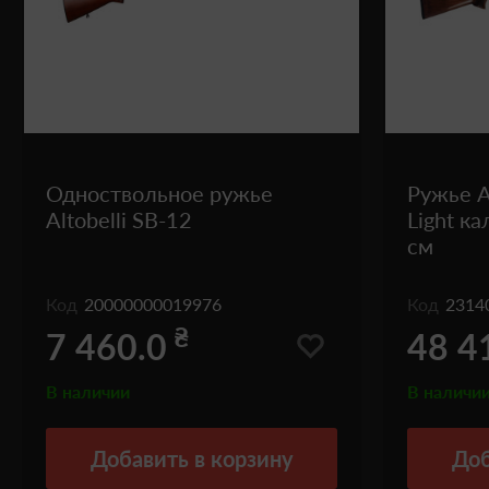
Одноствольное ружье
Ружье A
Altobelli SB-12
Light ка
см
Код
20000000019976
Код
2314
₴
7 460.0
48 4
В наличии
В наличи
Добавить
в корзину
Доб