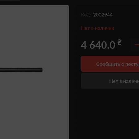
Код:
2002944
Нет в наличии
₴
4 640.0
Сообщить о пост
Нет в налич