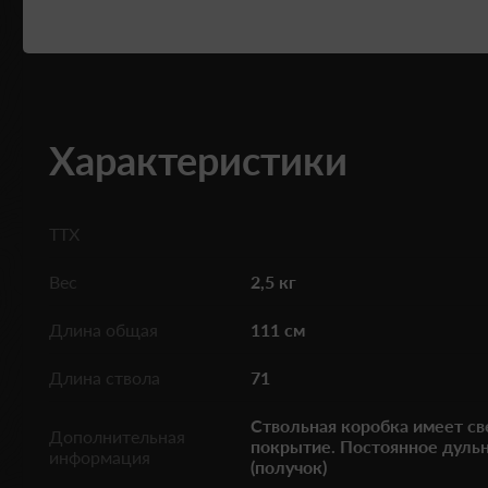
Характеристики
ТТХ
Вес
2,5 кг
Длина общая
111 см
Длина ствола
71
Ствольная коробка имеет св
Дополнительная
покрытие. Постоянное дульн
информация
(получок)