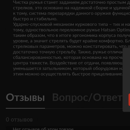
Чистка ружья станет заданием достаточно простым 
стрелков, это основано на надежной сборке и удачно
к тому, система перезарядки данного оружия функци
быстро и стабильно.
Ударно-спусковой механизм куркового типа – тих и н
тому, одноствольное переломное ружье
Hatsan Opti
таким образом, что в итоге эргономика корпуса полу
уровне, а значит стрелять будет крайне комфортно. 
стрелковых параметров, можно констатировать, что 
достаточно точную стрельбу. Также, ружье отличаетс
сбалансированностью, которая основана на просчит
центра тяжести. Воздействие от отдачи, появляющей
уменьшается затыльником, который оборудован на п
этим можно осуществлять быстрое прицеливание.
Отзывы
Вопрос/Ответ
0 отзывов
Нет отзывов об этом товаре.