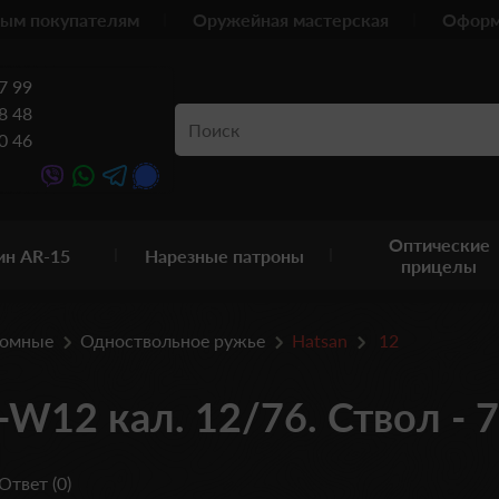
ым покупателям
Оружейная мастерская
Оформ
7 99
8 48
0 46
Оптические
ин AR-15
Нарезные патроны
прицелы
ломные
Одноствольное ружье
Hatsan
12
-W12 кал. 12/76. Ствол - 
Ответ (0)