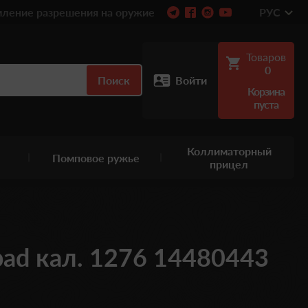
ление разрешения на оружие
РУС
Товаров
0
Поиск
Войти
Корзина
пуста
Коллиматорный
Помповое ружье
прицел
opad кал. 1276 14480443