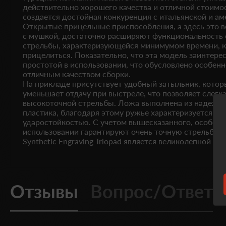
действительно хорошего качества и отличной стоимос
создается достойная конкуренция с итальянской и а
Открытые прицельные приспособления, а здесь это в
с мушкой, достаточно расширяют функциональность 
стрельбы, характеризующейся минимумом времени, к
прицелиться. Показательно, что эта модель заинтере
простотой в использовании, что обусловлено особен
отличным качеством сборки.
На прикладе присутствует удобный затыльник, кото
уменьшает отдачу при выстреле, что позволяет слегк
высокоточной стрельбы. Ложа выполнена из надежно
пластика, благодаря этому ружье характеризуется п
ударостойкостью. С учетом вышесказанного, особен
использовании гарантируют очень точную стрельбу, та
Synthetic Engraving Triopad является великолепной по
Отзывы
Вопрос/Ответ