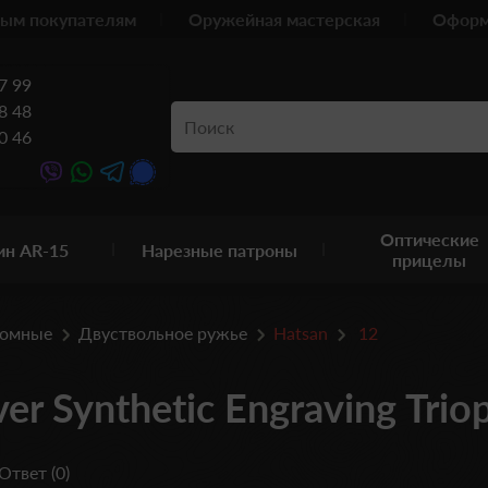
ым покупателям
Оружейная мастерская
Оформ
7 99
8 48
0 46
Оптические
ин AR-15
Нарезные патроны
прицелы
ломные
Двуствольное ружье
Hatsan
12
er Synthetic Engraving Tri
Ответ (0)