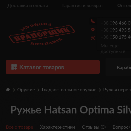
Доставка и оплата
Гарантия и возврат
Оптов
+38 0
96 468 0
+38 0
93 493 5
+38 0
50 175 4
Мы еще
доступны в
Каталог товаров
Караб
Оружие
Гладкоствольное оружие
Ружья пере
Ружье Hatsan Optima Silv
Все о товаре
Характеристики
Отзывы (0)
Вопрос/