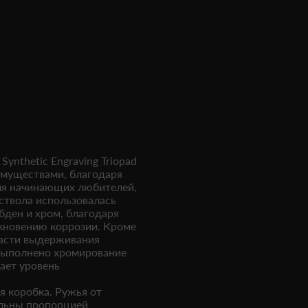
ynthetic Engraving Triopad
имуществами, благодаря
для начинающих любителей,
ствола использовалась
бден и хром, благодаря
икновению коррозии. Кроме
части выдерживания
 выполнено хромирование
ает уровень
я коробка. Ружья от
альны пропорцией