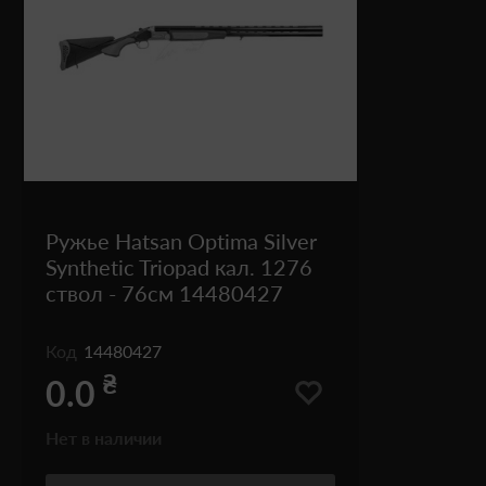
Ружье Hatsan Optima Silver
Synthetic Triopad кал. 1276
ствол - 76см 14480427
Код
14480427
₴
0.0
Нет в наличии