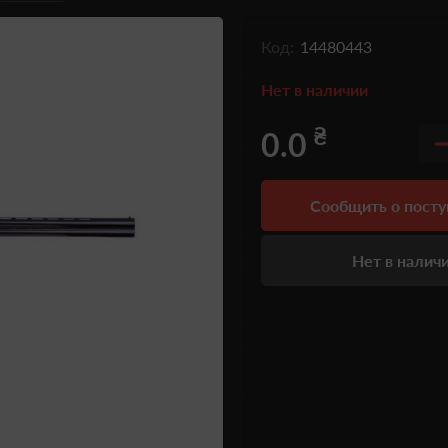
Код:
14480443
Нет в наличии
₴
0.0
Сообщить о пост
Нет в налич