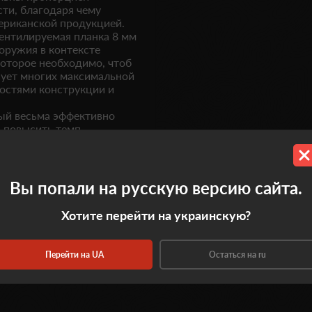
ти, благодаря чему
мериканской продукцией.
ентилируемая планка 8 мм
оружия в контексте
оторое необходимо, чтоб
сует многих максимальной
ностями конструкции и
рый весьма эффективно
а повысить темп
го синтетического
риемлемой
ности ружья при умелом
к что Hatsan Optima Silver
Вы попали на русскую версию сайта.
купкой.
Хотите перейти на украинскую?
Перейти на UA
Остаться на ru