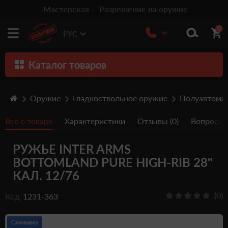
Мастерская
Разрешение на оружие
0
РУС
Каталог товаров
Оружие
Оружие
Гладкоствольное оружие
Полуавтома
Патроны
Все о товаре
Характеристики
Отзывы (0)
Вопрос/От
Травматическое оружие
РУЖЬЕ INTER ARMS
Пистолеты
BOTTOMLAND PURE HIGH-RIB 28"
Оптика
КАЛ. 12/76
Тюнинг
(0)
Код
1231-363
Аксессуары
Самовывоз
Релоадинг патронов