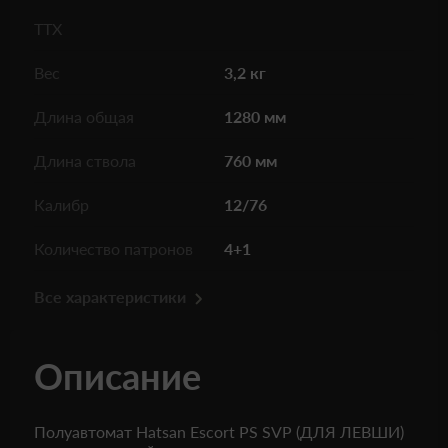
ТТХ
Вес
3,2 кг
Длина общая
1280 мм
Длина ствола
760 мм
Калибр
12/76
Количество патронов
4+1
Все характеристики
Описание
Полуавтомат Hatsan Escort PS SVP (ДЛЯ ЛЕВШИ)