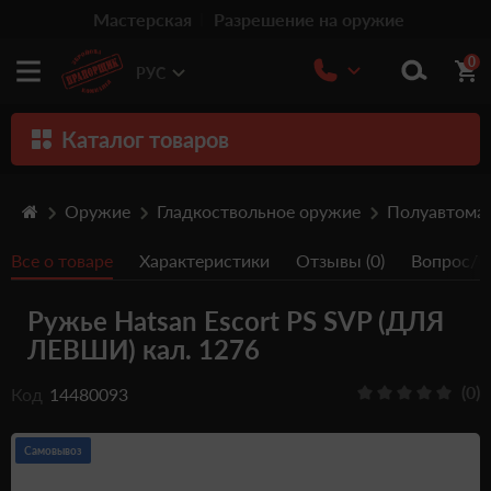
Мастерская
Разрешение на оружие
0
РУС
Каталог товаров
Оружие
Оружие
Гладкоствольное оружие
Полуавтома
Патроны
Все о товаре
Характеристики
Отзывы (0)
Вопрос/От
Травматическое оружие
Ружье Hatsan Escort PS SVP (ДЛЯ
Пистолеты
ЛЕВШИ) кал. 1276
Оптика
(0)
Код
14480093
Тюнинг
Аксессуары
Самовывоз
Релоадинг патронов