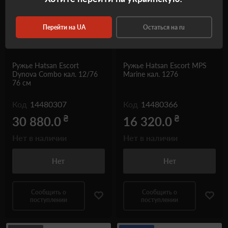
Перейти на UA
Остаться на ru
Ружье Hatsan Escort
Ружье Hatsan Escort MPS
Dynova Combo кал. 12/76
Marine кал. 1276
76 см
Код
14480307
Код
14480366
₴
₴
30 880.0
16 320.0
Нет в наличии
Нет в наличии
Нет
Нет
Сообщить о
Сообщить о
поступлении
поступлении