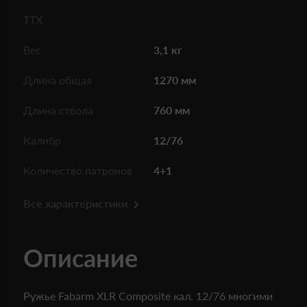
ТТХ
Вес
3,1 кг
Длина общая
1270 мм
Длина ствола
760 мм
Калибр
12/76
Количество патронов
4+1
Все характеристики
Описание
Ружье Fabarm XLR Composite кал. 12/76 многими