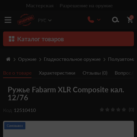
Мастерская
Разрешение на оружие
0
РУС
Каталог товаров
Оружие
Оружие
Гладкоствольное оружие
Полуавтома
Патроны
Все о товаре
Характеристики
Отзывы (0)
Вопрос/От
Травматическое оружие
Ружье Fabarm XLR Composite кал.
Пистолеты
12/76
Оптика
(0)
Код
12510410
Тюнинг
Аксессуары
Самовывоз
Релоадинг патронов