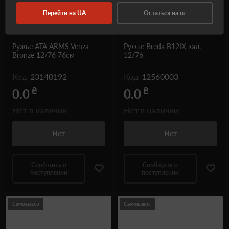
Перейти на UA
Остаться на ru
Ружье ATA ARMS Venza
Ружье Breda B12IX кал.
Bronze 12/76 76см
12/76
Код
23140192
Код
12560003
₴
₴
0.0
0.0
Нет в наличии
Нет в наличии
Нет
Нет
Сообщить о
Сообщить о
поступлении
поступлении
Самовывоз
Самовывоз