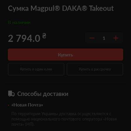
Сумка Magpul® DAKA® Takeout
В наличии
₴
2 794.0
1
Купить
Купить в один клик
Купить в рассрочку
Способы доставки
«Новая Почта»
По территории Украины доставка осуществляется с
помощью национального почтового оператора «Новая
почта» (НП).