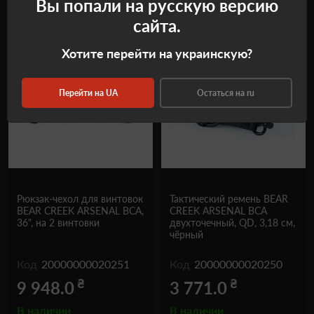
Вы попали на русскую версию
Рекомендуемые товары
сайта.
Хотите перейти на украинскую?
Перейти на UA
Остаться на ru
Рюкзак-чехол для винтовок
Тактический ремень BEAR
BEAR CREEK ARSENAL BCA,
CREEK ARSENAL BCA
36", на 2 винтовки
двухточечный, QD, 3,18 см,
чёрный
Код
20000000020251
Код
20000000020250
₴
₴
9 948.0
3 771.0
В наличии
В наличии