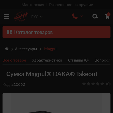
Мастерская
Разрешение на оружие
0
РУС
Каталог товаров
Оружие
Аксессуары
Magpul
Патроны
Все о товаре
Характеристики
Отзывы (0)
Вопрос/От
Травматическое оружие
Сумка Magpul® DAKA® Takeout
Пистолеты
Оптика
(0)
Код
210662
Тюнинг
Аксессуары
Релоадинг патронов