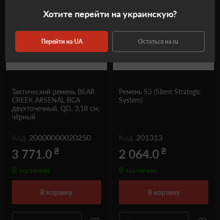
Хотите перейти на украинскую?
Перейти на UA
Остаться на ru
Тактический ремень BEAR
Ремень S3 (Silent Strategic
CREEK ARSENAL BCA
System)
двухточечный, QD, 3,18 см,
чёрный
Код
20000000020250
Код
201313
₴
₴
3 771.0
2 064.0
В наличии
В наличии
в корзину
в корзину