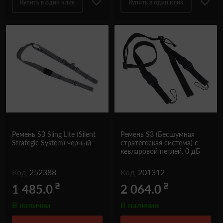
Купить в один клик
Купить в один клик
Ремень S3 Sling Lite (Silent
Ремень S3 (Беcшумная
Strategic System) черный
стратегеская система) с
кевларовой петлей. 0 дБ
Код
252388
Код
201312
₴
₴
1 485.0
2 064.0
В наличии
В наличии