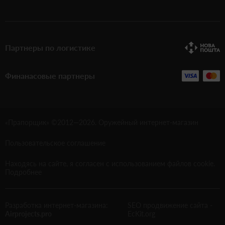
Партнеры по логистике
Финанасовые партнеры
«Прапорщик» ©2012—
2026
. Оружейный интернет-магазин
Пользовательское соглашение
Находясь на сайте, я согласен с использованием файлов cookie.
Подробнее
Разработка интернет-магазина:
SEO продвижение сайта
-
Airprojects.pro
EcKit.org