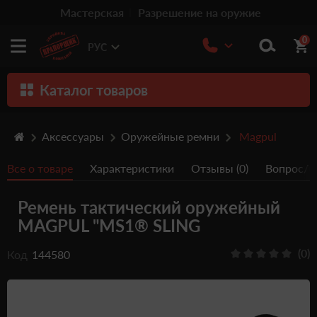
Мастерская
Разрешение на оружие
0
РУС
Каталог товаров
Оружие
Аксессуары
Оружейные ремни
Magpul
Патроны
Все о товаре
Характеристики
Отзывы (0)
Вопрос/От
Травматическое оружие
Ремень тактический оружейный
Пистолеты
MAGPUL "MS1® SLING
Оптика
(0)
Код
144580
Тюнинг
Аксессуары
Релоадинг патронов