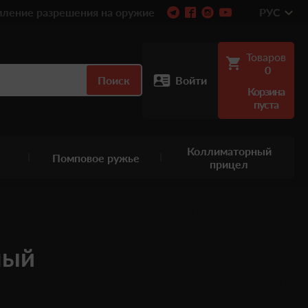
ление разрешения на оружие
РУС
Товаров
0
Поиск
Войти
Корзина
пуста
Коллиматорный
Помповое ружье
прицел
ный