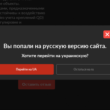
е объекты.
ками, предназначенными
устойчивы к воздействию
без учета креплений QD)
гулировке и
Вы попали на русскую версию сайта.
Хотите перейти на украинскую?
0.0
Перейти на UA
Остаться на ru
Оставить отзыв