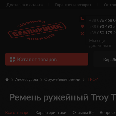
Доставка и оплата
Гарантия и возврат
Оптов
+38 0
96 468 0
+38 0
93 493 5
+38 0
50 175 4
Мы еще
доступны в
Каталог товаров
Караб
Аксессуары
Оружейные ремни
TROY
Ремень ружейный Troy T
Все о товаре
Характеристики
Отзывы (0)
Вопрос/