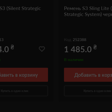
3 (Silent Strategic
Ремень S3 Sling Lite (
Strategic System) че
13
Код
252388
₴
₴
4.0
1 485.0
и
В наличии
авить
в корзину
Добавить
в кор
Купить в один клик
Купить в один клик