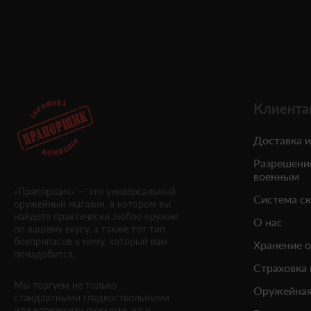
Клиента
Доставка и
Разрешени
военным
«Прапорщик» — это универсальный
Система с
оружейный магазин, в котором вы
найдете практически любое оружие
О нас
по вашему вкусу, а также тот тип
боеприпасов к нему, который вам
Хранение 
понадобится.
Страховка
Мы торгуем не только
Оружейная
стандартными гладкоствольными
или нарезными ружьями, но и