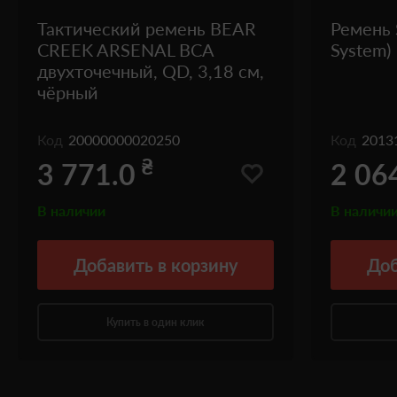
Тактический ремень BEAR
Ремень S
CREEK ARSENAL BCA
System)
двухточечный, QD, 3,18 см,
чёрный
Код
20000000020250
Код
2013
₴
3 771.0
2 06
В наличии
В наличи
Добавить
в корзину
Доб
Купить в один клик