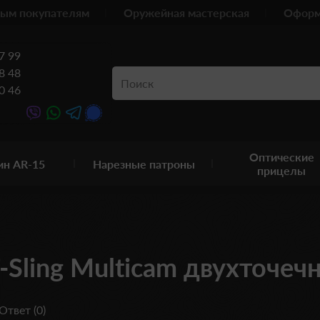
ым покупателям
Оружейная мастерская
Оформ
7 99
8 48
0 46
Оптические
ин AR-15
Нарезные патроны
прицелы
-Sling Multicam двухточеч
Ответ (0)