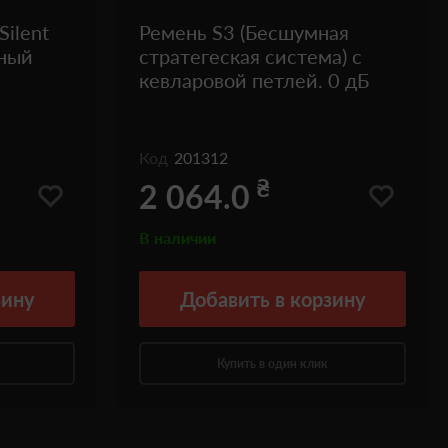
Silent
Ремень S3 (Беcшумная
рный
стратегеская система) с
кевларовой петлей. 0 дБ
Код
201312
₴
2 064.0
В наличии
зину
Добавить
в корзину
Купить в один клик