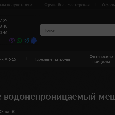
ым покупателям
Оружейная мастерская
Оформ
7 99
8 48
0 46
Оптические
ин AR-15
Нарезные патроны
прицелы
 водонепроницаемый меш
Ответ (0)