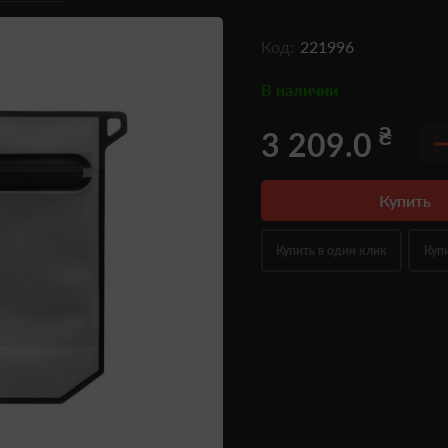
Код:
221996
В наличии
₴
3 209.0
Купить
Купить в один клик
Куп