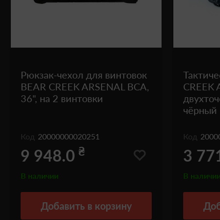
Рюкзак-чехол для винтовок
Тактич
BEAR CREEK ARSENAL BCA,
CREEK 
36", на 2 винтовки
двухточ
чёрный
Код
20000000020251
Код
2000
₴
9 948.0
3 77
В наличии
В наличи
Добавить
в корзину
Доб