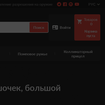
ление разрешения на оружие
РУС
Товаров
0
Поиск
Войти
Корзина
пуста
Коллиматорный
Помповое ружье
прицел
очек, большой