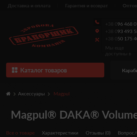
Доставка и оплата
Гарантия и возврат
Оптов
+38 0
96 468 0
+38 0
93 493 5
+38 0
50 175 4
Мы еще
доступны в
Каталог товаров
Караб
Аксессуары
Magpul
Magpul® DAKA® Volume
Все о товаре
Характеристики
Отзывы (0)
Вопрос/