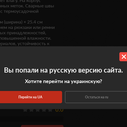
ет влагу. На корпус
очных меток. Сварные швы
 с термоусадочной
м (ширина) × 25.4 см
нием на рюкзаки или ремни
ных принадлежностей,
 повышенной влажности.
риалов, устойчивость к
яциях с молнией.
 при кратковременном
в походных условиях, при
Вы попали на русскую версию сайта.
Хотите перейти на украинскую?
Перейти на UA
Остаться на ru
0.0