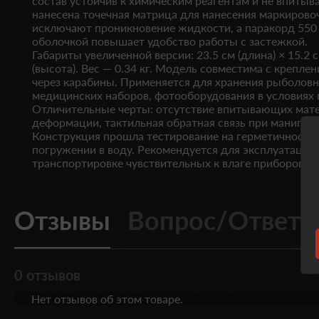
состав устойчив к химическим реагентам и не впитыва
нанесена точечная матрица для нанесения маркиров
исключают проникновение жидкости, а паракорд 550
оболочкой повышает удобство работы с застежкой.
Габариты увеличенной версии: 23.5 см (длина) × 15.2 с
(высота). Вес — 0.34 кг. Модель совместима с крепле
через карабины. Применяется для хранения рыболов
медицинских наборов, фотооборудования в условиях
Отличительные черты: отсутствие впитывающих мате
деформации, тактильная обратная связь при манипул
Конструкция прошла тестирование на герметичность
погружении в воду. Рекомендуется для эксплуатации 
транспортировке чувствительных к влаге приборов.
Отзывы
Вопрос/Ответ
0 отзывов
Нет отзывов об этом товаре.