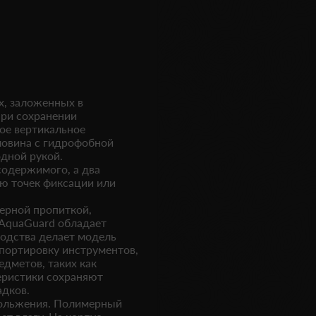
х, заложенных в
при сохранении
ое вертикальное
ловина с гидрофобной
одной рукой.
содержимого, а два
ю точек фиксации или
ерной пропиткой,
AquaGuard обладает
одства делает модель
спортировку инструментов,
дметов, таких как
еристики сохраняют
адков.
кольжения. Полимерный