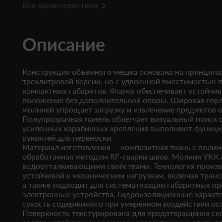
Все характеристики
Описание
Конструкция объемного мешка основана на принципа
трехлитровой версии, но с удвоенной вместимостью 
компактных габаритов. Форма обеспечивает устойчив
положение без дополнительной опоры. Широкая гор
молнией упрощает загрузку и извлечение предметов 
Полупрозрачная панель облегчает визуальный поиск 
усиленных карабинных крепления выполняют функци
рукоятей для переноски.
Материал изготовления — композитная ткань с полим
обработанная методом RF-сварки швов. Молния YKK 
водоотталкивающими свойствами. Технология произв
устойчивой к механическим нагрузкам, включая тран
а также подходит для систематизации габаритных пре
электронные устройства. Гидроизоляционные характ
сухость содержимого при умеренном воздействии ос
Поверхность текстурирована для предотвращения с