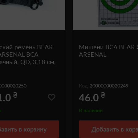
еский ремень BEAR
Мишени BCA BEAR 
ARSENAL BCA
ARSENAL
ечный, QD, 3,18 см,
0000020250
Код
20000000020249
₴
₴
1.0
46.0
и
В наличии
авить
в корзину
Добавить
в кор