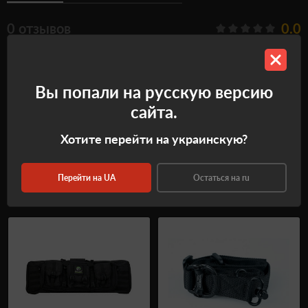
0 отзывов
0.0
Нет отзывов об этом товаре.
Все отзывы
Вы попали на русскую версию
Оставить отзыв
сайта.
Хотите перейти на украинскую?
Перейти на UA
Остаться на ru
Рекомендуемые товары