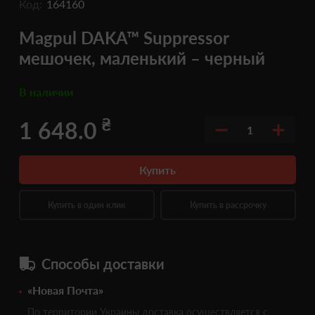
Код:
164160
Magpul DAKA™ Suppressor
мешочек, маленький – черный
В наличии
₴
1 648.0
1
Купить
Купить в один клик
Купить в рассрочку
Способы доставки
«Новая Почта»
По территории Украины доставка осуществляется с