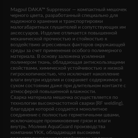
Magpul DAKA™ Suppressor — компактный мешочек
черного цвета, разработанный специально для
надежного хранения и транспортировки
малогабаритных глушителей и сопутствующих им
аксессуаров. Изделие отличается повышенной
механической прочностью и стойкостью к
воздействию агрессивных факторов окружающей
среды за счет применения особого полимерного
материала. В основу заложена усиленная
полимером ткань, обладающая антискользящими
свойствами, химической устойчивостью и низкой
гигроскопичностью, что исключает накопление
влаги внутри изделия и сохраняет содержимое в
сухом состоянии даже при длительном контакте с
атмосферой повышенной влажности.
Сварка материала мешочка осуществляется по
технологии высокочастотной сварки (RF welding),
благодаря которой создается монолитное
соединение с полностью герметичными швами,
исключающее проникновение грязи и влаги
внутрь. Молния AquaGuard производства
компании YKK, обладающая высокими
водоотталкивающими свойствами, надежно