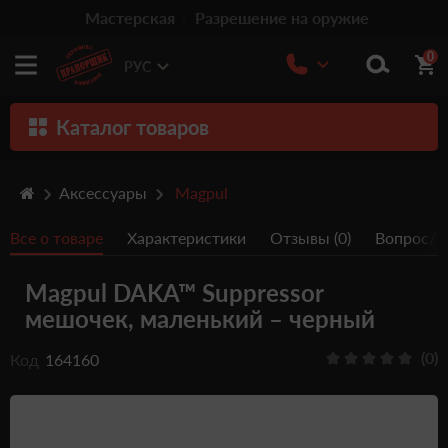
Мастерская
Разрешение на оружие
0
РУС
Каталог товаров
Оружие
Аксессуары
Magpul
Патроны
Все о товаре
Характеристики
Отзывы (0)
Вопрос/От
Травматическое оружие
Magpul DAKA™ Suppressor
Пистолеты
мешочек, маленький – черный
Оптика
(0)
Код
164160
Тюнинг
Аксессуары
Релоадинг патронов