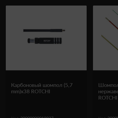
Карбоновый шомпол (5,7
Шомпол
mm)x38 ROTCHI
нержав
ROTCHI
Код
20000000018927
Код
2000