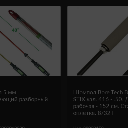
 5 мм
Шомпол Bore Tech 
еющий разборный
STIX кал. 416 - .50.
рабочая - 152 см. Ст
оплетке. 8/32 F
0000018920
Код
28000158