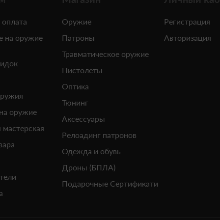
 оплата
Оружие
Регистрация
е на оружие
Патроны
Авторизация
Травматическое оружие
кидок
Пистолеты
Оптика
оружия
Тюнинг
 на оружие
Аксессуары
 мастерская
Релоадинг патронов
вара
Одежда и обувь
Дроны (БПЛА)
тели
Подарочные Сертификати
а