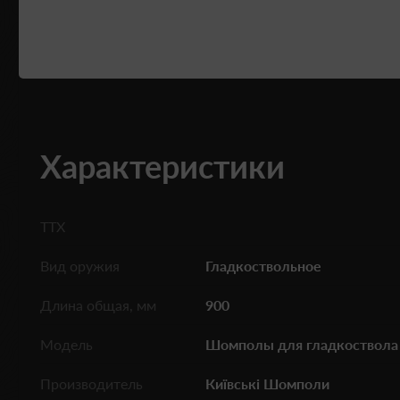
Характеристики
ТТХ
Вид оружия
Гладкоствольное
Длина общая, мм
900
Модель
Шомполы для гладкоствола
Производитель
Київські Шомполи