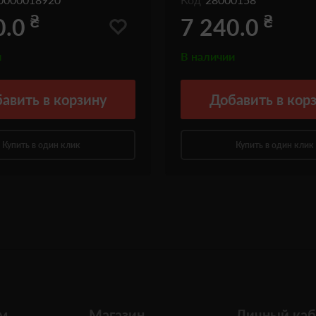
₴
₴
0.0
7 240.0
и
В наличии
авить
в корзину
Добавить
в кор
Купить в один клик
Купить в один клик
м
Магазин
Личный каб