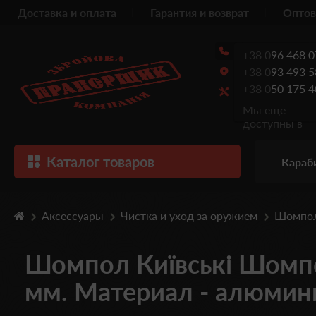
Доставка и оплата
Гарантия и возврат
Оптов
+38 0
96 468 0
+38 0
93 493 5
+38 0
50 175 4
Мы еще
доступны в
Каталог товаров
Караб
Аксессуары
Чистка и уход за оружием
Шомпол
Шомпол Київські Шомпо
мм. Материал - алюмин