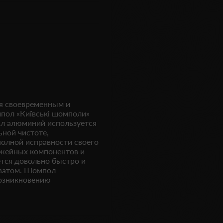
я своевременным и
ол «Київські шомполи»
ал алюминий используется
ьной чистоте,
полной исправности своего
ужейных компонентов и
тся довольно быстро и
ватом. Шомпол
возникновению