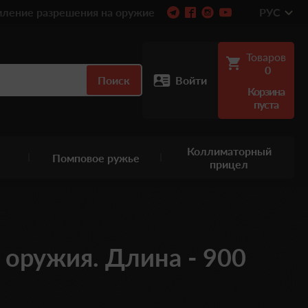
ление разрешения на оружие
РУС
Товаров
0
Поиск
Войти
Корзина
пуста
Коллиматорный
Помповое ружье
прицел
оружия. Длина - 900