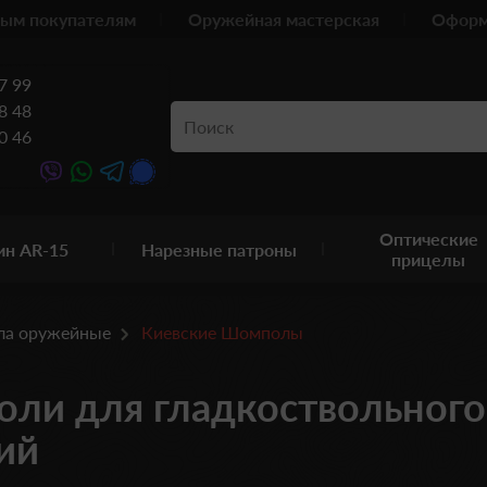
ым покупателям
Оружейная мастерская
Оформ
7 99
8 48
0 46
Оптические
ин AR-15
Нарезные патроны
прицелы
а оружейные
Киевские Шомполы
ли для гладкоствольного 
ий