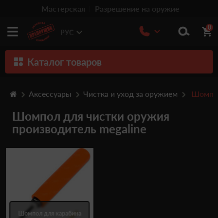
Мастерская
Разрешение на оружие
0
РУС
Каталог товаров
Оружие
Аксессуары
Чистка и уход за оружием
Шомпо
Патроны
Шомпол для чистки оружия
Травматическое оружие
производитель megaline
Пистолеты
Оптика
Тюнинг
Аксессуары
Шомпол для карабина
Релоадинг патронов