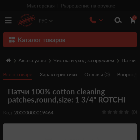
Мастерская
Разрешение на оружие
0
РУС
Каталог товаров
Оружие
Аксессуары
Чистка и уход за оружием
Патчи 
Патроны
Все о товаре
Характеристики
Отзывы (0)
Вопрос/От
Травматическое оружие
Патчи 100% cotton cleaning
Пистолеты
patches,round,size: 1 3/4" ROTCHI
Оптика
(0)
Код
20000000019464
Тюнинг
Аксессуары
Релоадинг патронов