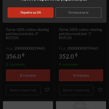
Перейти на UA
Остаться на ru
Патчи 100% cotton cleaning
Патчи 100% cotton cleaning
patches,round,size: 2"
patches,round,size: 1"
ROTCHI
ROTCHI
Код
20000000019465
Код
20000000019463
₴
₴
356.0
352.0
В наличии
В наличии
в корзину
в корзину
Купить в один клик
Купить в один клик