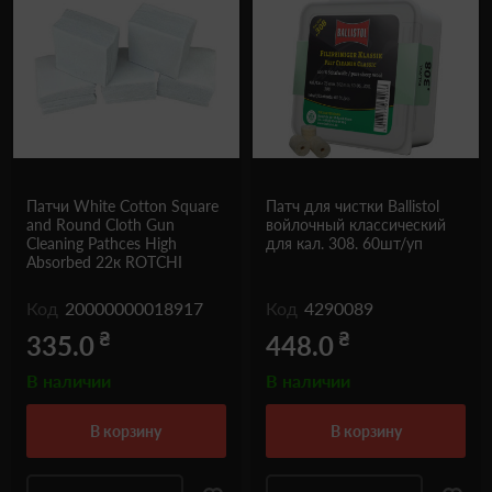
Патчи White Cotton Square
Патч для чистки Ballistol
and Round Cloth Gun
войлочный классический
Cleaning Pathces High
для кал. 308. 60шт/уп
Absorbed 22к ROTCHI
Код
20000000018917
Код
4290089
₴
₴
335.0
448.0
В наличии
В наличии
в корзину
в корзину