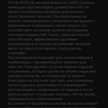
Патчи ROTCHI, изготовленные из 100% хлопка и
имеющие круглую форму диаметром 4,45 см,
являются отличным выбором для очистки
огнестрельного оружия. Они выполнены из
плотно переплетенного хлопкового материала с
фланелевым покрытием с обеих сторон, что
способствует высокому уровню поглощения
чистящих жидкостей. Такая структура патчей
способствует эффективному удалению
накопившихся остатков загрязнений, которые
могут оставаться в нарезах ствола после
стрельбы.
Патчи идеально подходят для использования в
комбинации с проникающими линиями для
очистки. Они удаляют остатки пороха и другие
загрязнения, которые щетки из латуни, меди или
нейлона могли бы не полностью устранить.
Благодаря их плотной текстуре, эти хлопковые
патчи надежно захватывают и утилизируют
рассыпавшиеся загрязнения, оставшиеся после
работы щеток, что делает процесс чистки более
завершенным и качественным.
В отличие от баррельных мопов, которые требуют
частого стирки и со временем изнашиваются или