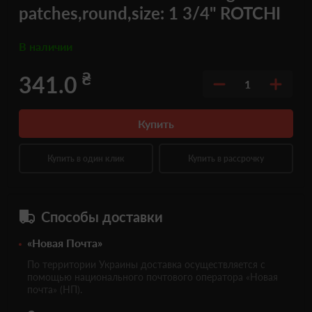
patches,round,size: 1 3/4" ROTCHI
В наличии
₴
341.0
1
Купить
Купить в один клик
Купить в рассрочку
Способы доставки
«Новая Почта»
По территории Украины доставка осуществляется с
помощью национального почтового оператора «Новая
почта» (НП).