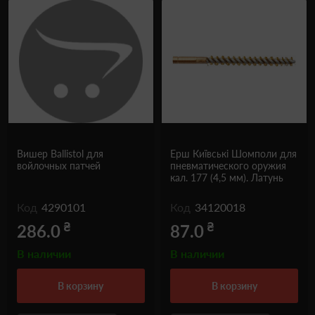
Вишер Ballistol для
Ерш Київські Шомполи для
войлочных патчей
пневматического оружия
кал. 177 (4,5 мм). Латунь
Код
4290101
Код
34120018
₴
₴
286.0
87.0
В наличии
В наличии
в корзину
в корзину