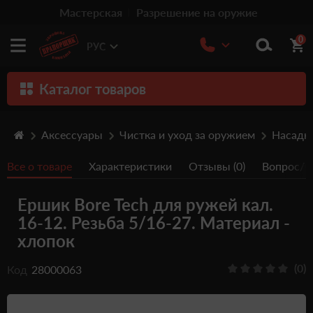
Мастерская
Разрешение на оружие
0
РУС
Каталог товаров
Оружие
Аксессуары
Чистка и уход за оружием
Насадки
Патроны
Все о товаре
Характеристики
Отзывы (0)
Вопрос/От
Травматическое оружие
Ершик Bore Tech для ружей кал.
Пистолеты
16-12. Резьба 5/16-27. Материал -
Оптика
хлопок
Тюнинг
(0)
Код
28000063
Аксессуары
Релоадинг патронов