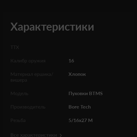
Характеристики
ТТХ
Калибр оружия
16
Материал ершика/
Хлопок
вишера
Модель
Пуховки BTMS
Производитель
Bore Tech
Резьба
5/16x27 M
Все характеристики