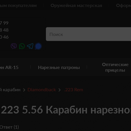
ым покупателям
Оружейная мастерская
Оформ
7 99
8 48
0 46
Оптические
ин AR-15
Нарезные патроны
прицелы
й карабин
Diamondback
.223 Rem
 223 5.56 Карабин нарезно
Ответ (1)