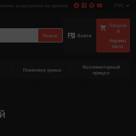
ление разрешения на оружие
РУС
Товаров
0
Поиск
Войти
Корзина
пуста
Коллиматорный
Помповое ружье
прицел
й