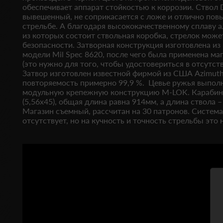
обеспечивает аппарат стойкостью к коррозии. Ствол
вывешенный, не соприкасается с ложе и отлично пов
стрельбе. А благодаря высококачественному сплаву 
из которых состоит ствольная коробка, стрелок може
безопасности. Затворная конструкция изготовлена из
модели Mil Spec 8620, после чего была применена ма
(это нужно для того, чтобы удостовериться в отсутст
Затвор изготовлен известной фирмой из США Azimuth
повторяемость примерно 99,9 %. Цевье ружья выпол
модульную крепежную конструкцию M-LOK. Карабин 
(5,56x45), общая длина равна 914мм, а длина ствола – 
Магазин съемный, рассчитан на 30 патронов. Систем
отсутствует, но на кучность и точность стрельбы это н