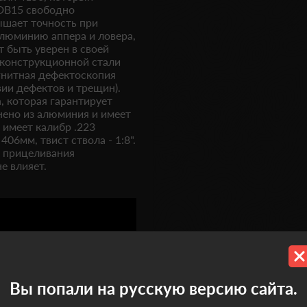
 DB15 свободно
ышает точность при
алюминию аппера и ловера,
т быть уверен в своей
 конструкционной стали
гнитная дефектоскопия
вии дефектов и трещин).
, которая гарантирует
нено из алюминия и имеет
имеет калибр .223
406мм, твист ствола - 1:8".
а прицеливания
е влияет.
Вы попали на русскую версию сайта.