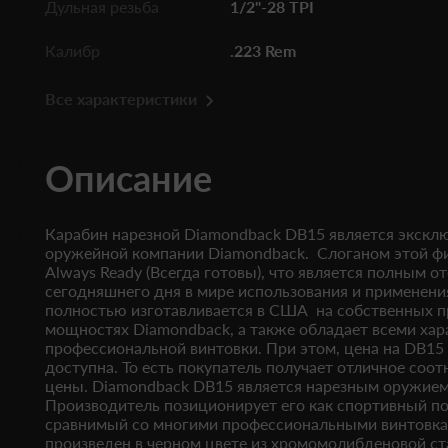
Дульная резьба
1/2"-28 TPI
Калибр
.223 Rem
Все характеристики
Описание
Карабин нарезной Diamondback DB15 является экскл
оружейной компании Diamondback. Слоганом этой ф
Always Ready (Всегда готовы), что является полным 
сегодняшнего дня в мире использования и применен
полностью изготавливается в США на собственных 
мощностях Diamondback, а также обладает всеми ха
профессиональной винтовки. При этом, цена на DB15
доступна. То есть покупатель получает отличное соо
цены. Diamondback DB15 является нарезным оружием
Производитель позиционирует его как спортивный по
сравнимый со многими профессиональными винтовка
произведен в черном цвете из хромомолибденовой ст