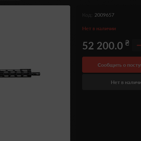
Код:
2009657
Нет в наличии
₴
52 200.0
Сообщить о пост
Нет в налич