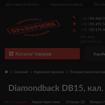
Доставка и оплата
Гарантия и возврат
Оптов
+38 0
96 468 0
+38 0
93 493 5
+38 0
50 175 4
Мы еще
доступны в
Каталог товаров
Караб
Оружие
Нарезное оружие
Полуавтоматически
Diamondback DB15, кал.
Все о товаре
Характеристики
Отзывы (3)
Вопрос/