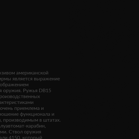
юзивом американской
ирмы является выражение
отображением
ия оружия. Ружья DB15
производственных
рактеристиками
 очень приемлема и
тношение функционала и
, производимым в штатах.
луавтомат-карабин,
ми. Ствол оружия
али 4150, который